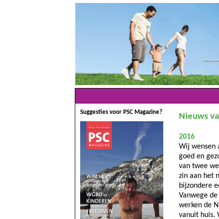
Suggesties voor PSC Magazine?
Nieuws va
2016
Wij wensen a
goed en gezo
van twee wek
zin aan het 
bijzondere 
Vanwege de 
werken de N
vanuit huis. 