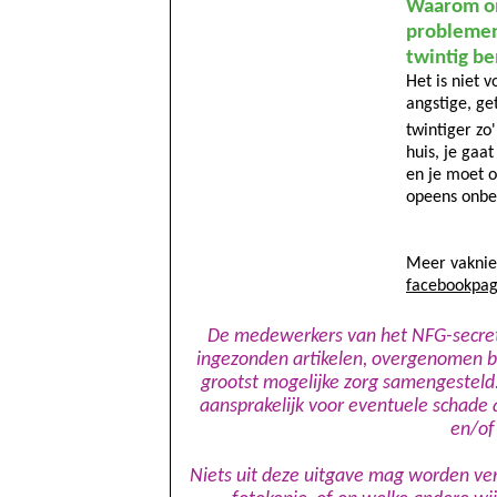
Waarom on
problemen 
twintig be
Het is niet v
angstige, ge
twintiger zo'
huis, je gaa
en je moet o
opeens onbep
Meer vakni
facebookpag
D
e
medewerkers van het NFG-secretar
ingezonden artikelen, overgenomen be
grootst mogelijke zorg samengesteld.
aansprakelijk voor eventuele schade
en/of
Niets uit deze uitgave mag worden ve