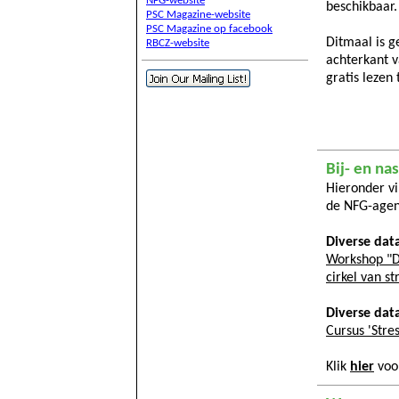
NFG-website
beschikbaar.
PSC Magazine-website
PSC Magazine op facebook
Ditmaal is g
RBCZ-website
achterkant v
gratis lezen 
Bij- en na
Hieronder vi
de
NFG-age
Diverse dat
Workshop "D
cirkel van st
Diverse dat
Cursus 'Stre
Klik
hier
voo