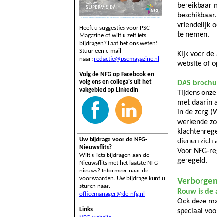
bereikbaar m
beschikbaar
vriendelijk 
Heeft u suggesties voor PSC
te nemen.
Magazine of wilt u zelf iets
bijdragen? Laat het ons weten!
Stuur een e-mail
Kijk voor de
naar:
redactie@pscmagazine.nl
website of 
Volg de NFG op Facebook en
volg ons en collega's uit het
DAS brochu
vakgebied op LinkedIn!
Tijdens onze
met daarin a
in de zorg (
werkende zor
klachtenrege
Uw bijdrage voor de NFG-
dienen zich a
Nieuwsflits?
Voor NFG-reg
Wilt u iets bijdragen aan de
geregeld.
Nieuwsflits met het laatste NFG-
nieuws? Informeer naar de
voorwaarden. Uw bijdrage kunt u
Verborgen
sturen naar:
Rouw is de 
officemanager@de-nfg.nl
Ook deze ma
Links
speciaal voo