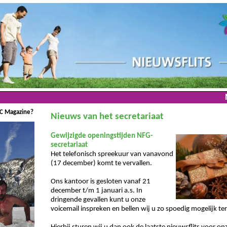
SC Magazine?
Nieuws van het secretariaat
Gewijzigde openingstijden NFG-
secretariaat
Het telefonisch spreekuur van vanavond
(17 december) komt te vervallen.
Ons kantoor is gesloten vanaf 21
december t/m 1 januari a.s. In
dringende gevallen kunt u onze
voicemail inspreken en bellen wij u zo spoedig mogelijk te