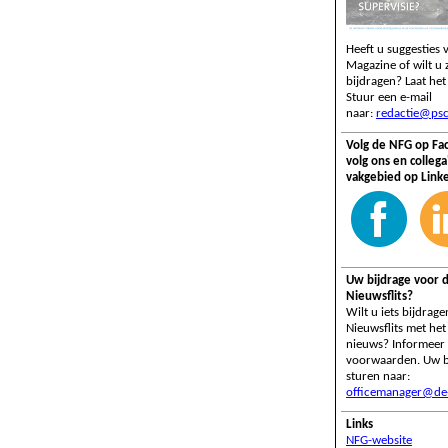
Heeft u suggesties
Magazine of wilt u z
bijdragen? Laat het
Stuur een e-mail
naar:
redactie@psc
Volg de NFG op Fa
volg ons en collega
vakgebied op Link
Uw bijdrage voor 
Nieuwsflits?
Wilt u iets bijdrag
Nieuwsflits met het
nieuws? Informeer
voorwaarden. Uw b
sturen naar:
officemanager@de-
Links
NFG-website