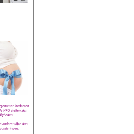
ergenomen berichten
de NFG stellen zich
digheden.
e andere wijze dan
tzonderingen.