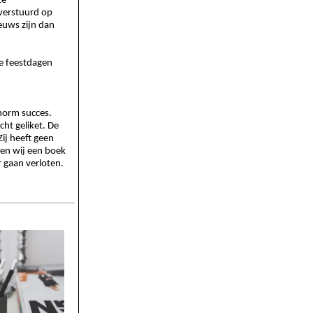
ze
 verstuurd op
euws zijn dan
ne feestdagen
norm succes.
ht geliket. De
Zij heeft geen
den wij een boek
r gaan verloten.