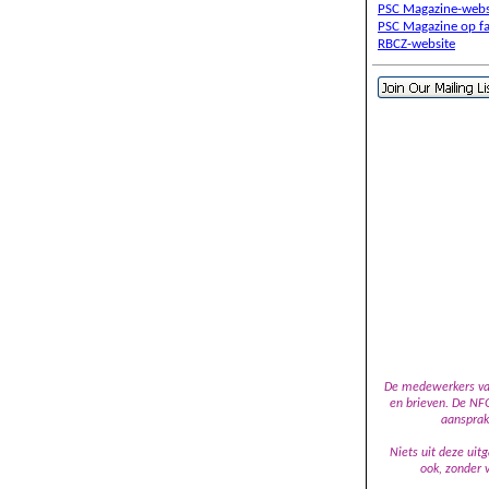
PSC Magazine-webs
PSC Magazine op f
RBCZ-website
D
e
medewerkers van 
en brieven. De NFG
aansprak
Niets uit deze ui
ook, zonder 