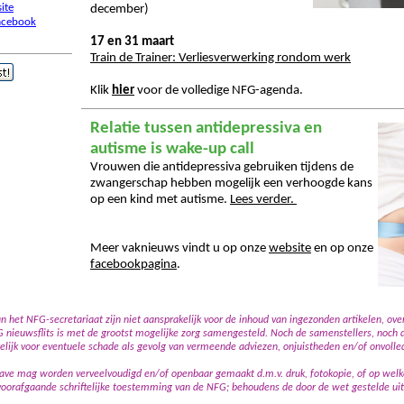
ite
december)
acebook
17 en 31 maart
Train de Trainer: Verliesverwerking rondom werk
Klik
hier
voor de volledige NFG-agenda
.
Relatie tussen antidepressiva en
autisme is wake-up call
Vrouwen die antidepressiva gebruiken tijdens de
zwangerschap hebben mogelijk een verhoogde kans
op een kind met autisme.
Lees verder.
Meer vaknieuws
vindt u op onze
website
en op onze
facebookpagina
.
het NFG-secretariaat zijn niet aansprakelijk voor de inhoud van ingezonden artikelen, ov
 nieuwsflits is met de grootst mogelijke zorg samengesteld. Noch de samenstellers, noch 
elijk voor eventuele schade als gevolg van vermeende adviezen, onjuistheden en/of onvolle
tgave mag worden verveelvoudigd en/of openbaar gemaakt d.m.v. druk, fotokopie, of op welk
voorafgaande schriftelijke toestemming van de NFG; behoudens de door de wet gestelde ui