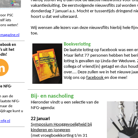
Hierbij sturen wij u dan ook de laatste nieuwsflits voor on
vakantiesluiting. De eerstvolgende nieuwsflits zal worden
donderdag 7 januari a.s. Mocht er tussentijds dringend ni
 voor PSC
hoort u dat wel uiteraard.
elf iets
 ons weten!
Wij wensen alle lezers van deze nieuwsflits hierbij hele fij
toe.
magazine.nl
Boekverloting
cebook en
's uit het
De laatste loting op facebook was een e
edIn!
Maar liefst 77 personen hebben het beric
loting is gevallen op Linda der Weduwe. 
collega of vriend(in) getagd en dus hou
over.... Deze zullen we in het nieuwe jaa
Volg ons op
facebook
en doe mee!
de NFG-
Bij- en nascho
ling
en aan de
 laatste NFG-
Hieronder vindt u een selectie van de
 naar de
NFG-agenda:
ijdrage kunt u
22 januari
nfg.nl
Symposium Hooggevoeligheid bij
kinderen en jongeren
(met vroegboekkorting t/m 31