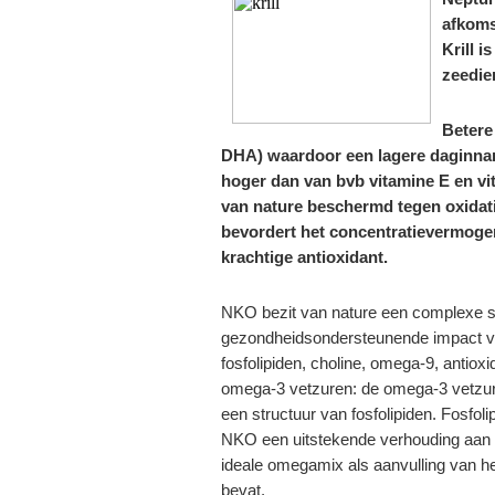
afkoms
Krill 
zeedier
Betere
DHA) waardoor een lagere daginname
hoger dan van bvb vitamine E en vi
van nature beschermd tegen oxidatie
bevordert het concentratievermogen
krachtige antioxidant.
NKO bezit van nature een complexe s
gezondheidsondersteunende impact v
fosfolipiden, choline, omega-9, antioxi
omega-3 vetzuren: de omega-3 vetzure
een structuur van fosfolipiden. Fosfoli
NKO een uitstekende verhouding aan
ideale omegamix als aanvulling van h
bevat.