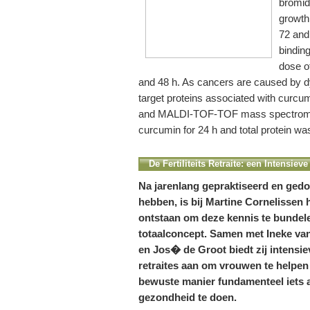
bromid
growth 
72 and
bindin
dose o
and 48 h. As cancers are caused by dy
target proteins associated with curcu
and MALDI-TOF-TOF mass spectromet
curcumin for 24 h and total protein wa
De Fertiliteits Retraite: een Intensie
Na jarenlang gepraktiseerd en gedo
hebben, is bij Martine Cornelissen 
ontstaan om deze kennis te bundele
totaalconcept. Samen met Ineke va
en Jos� de Groot biedt zij intensie
retraites aan om vrouwen te helpen
bewuste manier fundamenteel iets 
gezondheid te doen.