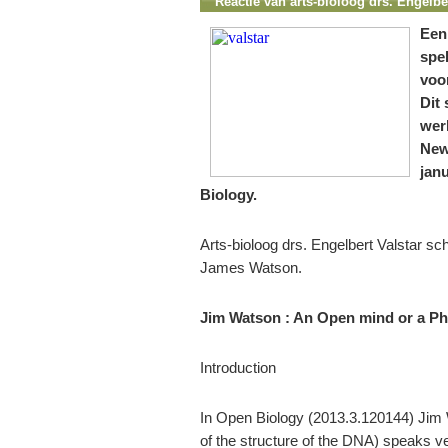
Reactie van arts-bioloog drs. Engelbe
Een
spel
voo
Dit 
wer
New
janu
Biology.
Arts-bioloog drs. Engelbert Valstar sc
James Watson.
Jim Watson : An Open mind or a P
Introduction
In Open Biology (2013.3.120144) Jim 
of the structure of the DNA) speaks ver