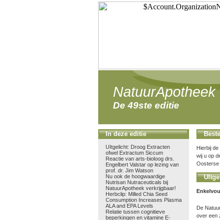
NatuurApotheek 
De 49ste editie
In deze editie
Beste
UItgelicht: Droog Extracten
Hierbij d
ofwel Extractum Siccum
wij u op 
Reactie van arts-bioloog drs.
Oosterse 
Engelbert Valstar op lezing van
prof. dr. Jim Watson
Nu ook de hoogwaardige
UItge
Nutrisan Nutraceuticals bij
NatuurApotheek verkrijgbaar!
Enkelvou
Herbclip: Milled Chia Seed
Consumption Increases Plasma
ALA and EPA Levels
De Natuu
Relatie tussen cognitieve
over een 
beperkingen en vitamine E-