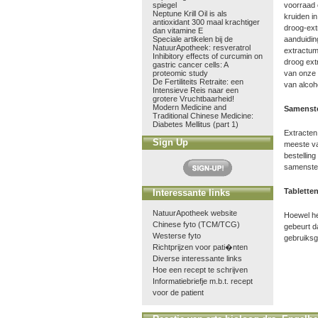
spiegel
voorraad 
Neptune Krill Oil is als
kruiden 
antioxidant 300 maal krachtiger
droog-ex
dan vitamine E
Speciale artikelen bij de
aanduidin
NatuurApotheek: resveratrol
extractum 
Inhibitory effects of curcumin on
droog ext
gastric cancer cells: A
proteomic study
van onze e
De Fertiliteits Retraite: een
van alcoh
Intensieve Reis naar een
grotere Vruchtbaarheid!
Modern Medicine and
Samenste
Traditional Chinese Medicine:
Diabetes Mellitus (part 1)
Extracten
Sign Up
meeste va
bestellin
samenstel
Tablette
Interessante links
NatuurApotheek website
Hoewel he
Chinese fyto (TCM/TCG)
gebeurt d
Westerse fyto
gebruiksg
Richtprijzen voor pati�nten
Diverse interessante links
Hoe een recept te schrijven
Informatiebriefje m.b.t. recept
voor de patient