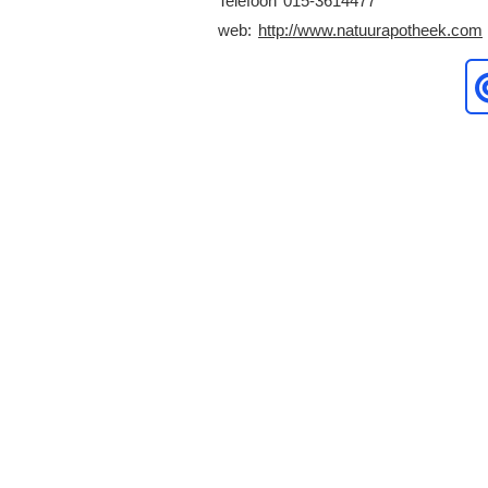
Telefoon
015-3614477
web:
http://www.natuurapotheek.com