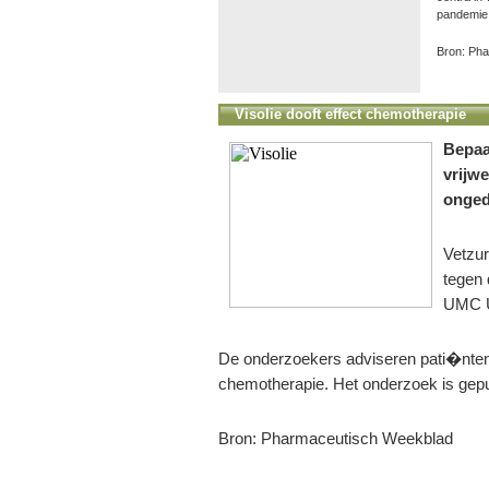
pandemie,
Bron: Ph
Visolie dooft effect chemotherapie
Bepaa
vrijw
onged
Vetzur
tegen 
UMC U
De onderzoekers adviseren pati�nten 
chemotherapie. Het onderzoek is gepubl
Bron: Pharmaceutisch Weekblad