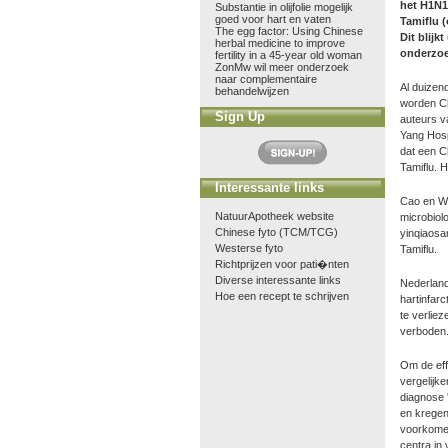
het H1N1-
Substantie in olijfolie mogelijk
goed voor hart en vaten
Tamiflu (
The egg factor: Using Chinese
Dit blijkt 
herbal medicine to improve
onderzoe
fertility in a 45-year old woman
ZonMw wil meer onderzoek
naar complementaire
Al duizen
behandelwijzen
worden Ch
Sign Up
auteurs v
Yang Hospi
dat een C
Tamiflu. 
Interessante links
Cao en Wan
NatuurApotheek website
microbiol
Chinese fyto (TCM/TCG)
yinqiaosan
Westerse fyto
Tamiflu.
Richtprijzen voor pati�nten
Diverse interessante links
Nederland
Hoe een recept te schrijven
hartinfar
te verlie
verboden
Om de effe
vergelijk
diagnose 
en kregen
voorkomen
centra in