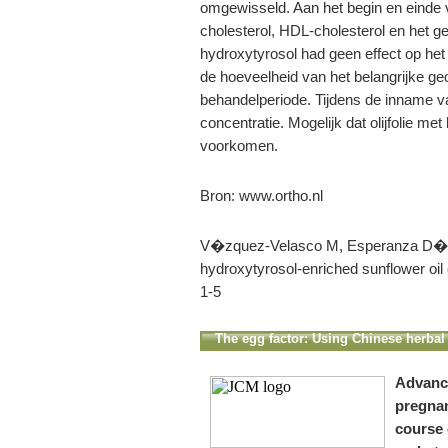
omgewisseld. Aan het begin en einde v
cholesterol, HDL-cholesterol en het g
hydroxytyrosol had geen effect op het
de hoeveelheid van het belangrijke geo
behandelperiode. Tijdens de inname v
concentratie. Mogelijk dat olijfolie me
voorkomen.
Bron: www.ortho.nl
V�zquez-Velasco M, Esperanza D�az 
hydroxytyrosol-enriched sunflower oil
1-5
The egg factor: Using Chinese herbal m
woman
Advance
pregnan
course 