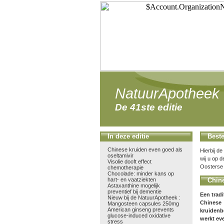
NatuurApotheek 
De 41ste editie
In deze editie
Beste
Chinese kruiden even goed als
Hierbij d
oseltamivir
wij u op 
Visolie dooft effect
Oosterse 
chemotherapie
Chocolade: minder kans op
hart- en vaatziekten
Chine
Astaxanthine mogelijk
preventief bij dementie
Een tradi
Nieuw bij de NatuurApotheek :
Chinese
Mangosteen capsules 250mg
American ginseng prevents
kruidenb
glucose-induced oxidative
werkt ev
stress