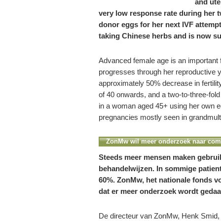
and ute
very low response rate during her 
donor eggs for her next IVF attempt
taking Chinese herbs and is now suc
Advanced female age is an important
progresses through her reproductive y
approximately 50% decrease in fertili
of 40 onwards, and a two-to-three-fol
in a woman aged 45+ using her own egg
pregnancies mostly seen in grandmult
ZonMw wil meer onderzoek naar com
Steeds meer mensen maken gebrui
behandelwijzen. In sommige patie
60%. ZonMw, het nationale fonds v
dat er meer onderzoek wordt gedaa
De directeur van ZonMw, Henk Smid, z